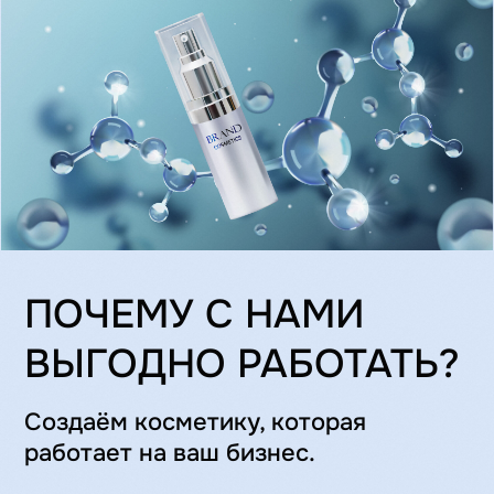
Мы используем натуральное
экологичное сырье, а наша продукция
отвечает всем современным
требованиям косметического рынка.
Обязательный многоступенчатый
контроль качества, с любовью
подобранная рецептура и душевный
подход — это про нас.
УСЛОВИЯ СОТРУДНИЧЕСТВА
КОНТРАКТНОЕ
ПРОИЗВОДСТВО