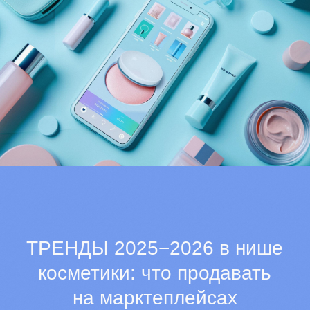
info@lepasand.ru
+7 (923) 400-90-06
ОБРАТНЫЙ ЗВОНОК
Оплата и доставка
О бренде
Политика
Продукция
конфиденциальности
Контакты
Политика в отношении
персональных данных
Отзывы