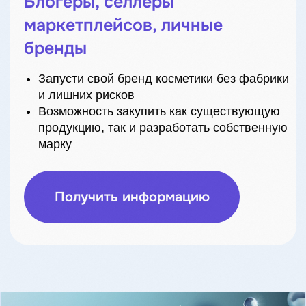
до масштабных заказов, для любого бизнеса
и направления.
Конкурентные цены и высокая прибыльность -
выгодные условия и высокая
оборачиваемость продукции.
С нами вы получаете продукт, который
продаётся, выделяет ваш бренд и создаёт
ценность для ваших клиентов.
НОВАЯ ХИМИЯ
Новая химия — разработчик
и производитель уходовой косметики
из Сибири.