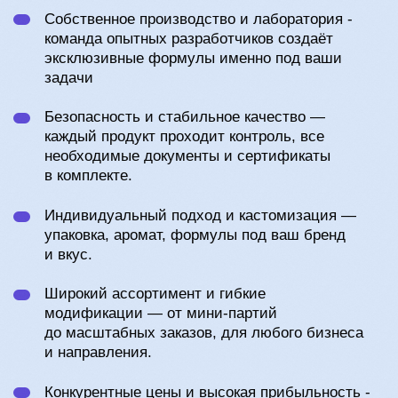
Наши специалисты создадут для
вас уникальную формулу и
текстуру, чтобы косметика
максимально соответствовала
вашему запросу:
Никаких вложений в собственное
производство
Пробная партия в доступном объеме
для минимизации рисков
Возможность сконцентрировать свои усилия
на маркетинге и рекламе продукции
Нам доверяют крупные компании и бренды
Предлагаем любые модификации.
На ваш выбор - любой цвет, аромат,
текстура, упаковка.
Доступные цены и качественная продукция
Сделаем популярнее ваш бренд, продвинем
ваше имя без дополнительных вложений
Отгрузки в самые короткие сроки (7 дней)
Предоставим все необходимые