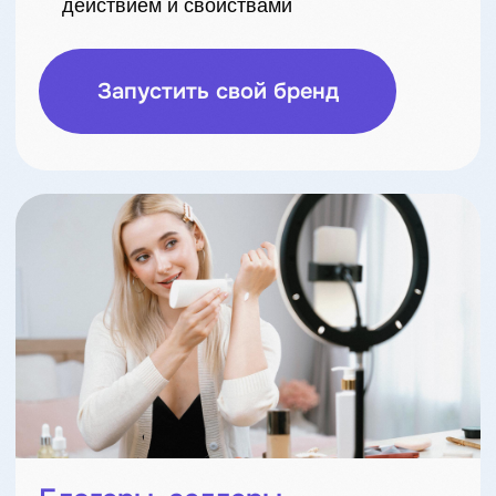
ПОЧЕМУ С НАМИ
ВЫГОДНО РАБОТАТЬ?
Создаём косметику, которая
работает на ваш бизнес.
Собственное производство и лаборатория -
команда опытных разработчиков создаёт
эксклюзивные формулы именно под ваши
задачи
Безопасность и стабильное качество —
каждый продукт проходит контроль, все
необходимые документы и сертификаты
в комплекте.
Индивидуальный подход и кастомизация —
упаковка, аромат, формулы под ваш бренд
и вкус.
Широкий ассортимент и гибкие
модификации — от мини-партий