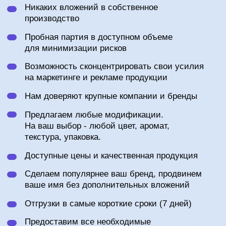
БРЕНДА «ANASTASI GALAN»
Стильная упаковка
Конкурентоспособные цены
и высокая оборачиваемость
Трендовое позиционирование,
с гарантированный результатом —
Эко-составы
Стабильное качество,
бесперебойные поставки
Ежемесячное расширение
ассортимента