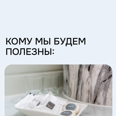
(отели, рестораны, SPA, загородные
комплексы, апарт-отели)
Фирменная косметика для гостей с
индивидуальным ароматом и вашей
айдентикой
Малые партии от 10 единиц, быстрая
разработка
Оставить заявку