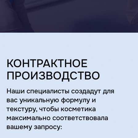
Максимальная прибыль с
минимальными затратами.
ОПТОВЫЕ ПОСТАВКИ
КОСМЕТИКИ
«ANASTASI GALAN»
УСЛОВИЯ ПОКУПКИ
Линейка средств бренда
«Anastasi Galan» от 30 000 р.
Ценовой диапазон
ассортимента
ПРЕИМУЩЕСТВА РЕАЛИЗАЦИИ